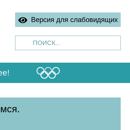
Версия для слабовидящих
ее!
мся.