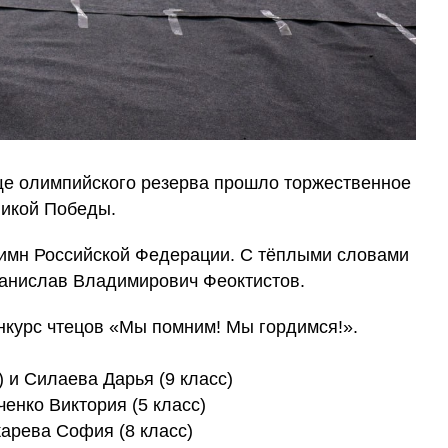
ще олимпийского резерва прошло торжественное
ликой Победы.
имн Российской Федерации. С тёплыми словами
танислав Владимирович Феоктистов.
нкурс чтецов «Мы помним! Мы гордимся!».
) и Силаева Дарья (9 класс)
ченко Виктория (5 класс)
карева София (8 класс)