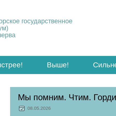
рское государственное
ум)
зерва
стрее!
Выше!
Сильн
Мы помним. Чтим. Горди
08.05.2026