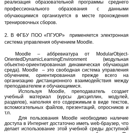
реализация образовательной программы среднего
профессионального образования с данными
обучающимися организуется в месте прохождения
тренировочных сборов.
2
. В ФГБУ ПОО «ПГУОР» применяется электронная
система управления обучением
Moodle
.
Moodle – аббревиатура от ModularObject-
OrientedDynamicLearningEnvironment (модульная
объектно-ориентированная динамическая обучающая
среда). Moodle – это свободная система управления
обучением, ориентированная прежде всего на
организацию дистанционного взаимодействия между
преподавателем и обучающимися.
Используя Moodle, преподаватель создает
учебный материал (курсы дисциплин, модулей,
разделов), наполняя его содержимым в виде текстов,
вспомогательных файлов, презентаций, опросников и
т.п.
Для пользования Moodle необходимо наличие
доступа в Интернет достаточно иметь web-браузер, что
делает использование этой учебной среды доступной