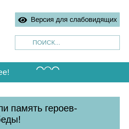
Версия для слабовидящих
ее!
и память героев-
беды!