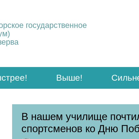
рское государственное
ум)
зерва
стрее!
Выше!
Сильн
В нашем училище почтил
спортсменов ко Дню По