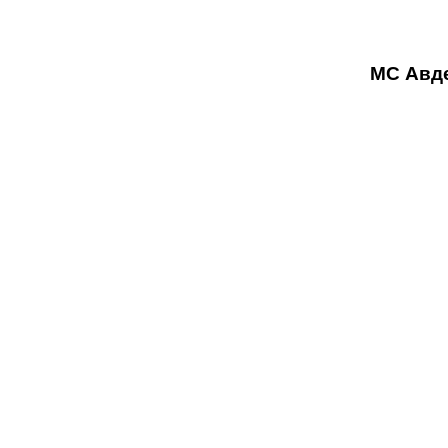
МС Авдееву 