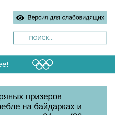
Версия для слабовидящих
ее!
яных призеров
ребле на байдарках и