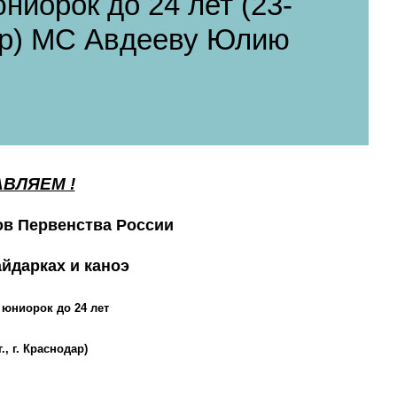
ниорок до 24 лет (23-
одар) МС Авдееву Юлию
ВЛЯЕМ !
в Первенства России
айдарках и каноэ
юниорок до 24 лет
г., г. Краснодар)