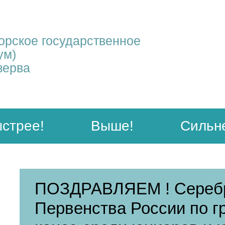
рское государственное
ум)
зерва
стрее!
Выше!
Сильн
ПОЗДРАВЛЯЕМ ! Серебр
Первенства России по г