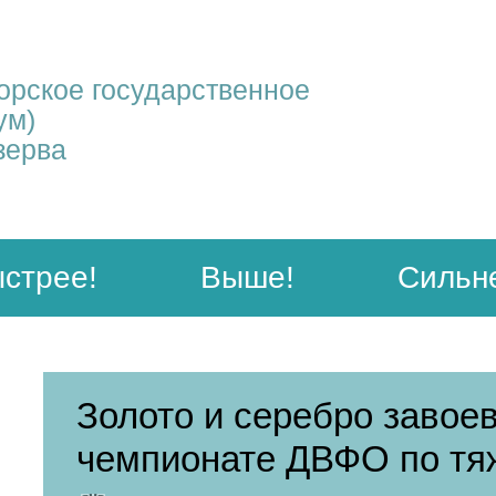
рское государственное
ум)
зерва
стрее!
Выше!
Сильн
Золото и серебро завое
чемпионате ДВФО по тя