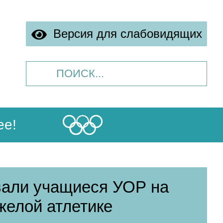
Версия для слабовидящих
ее!
вали учащиеся УОР на
желой атлетике