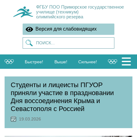
ФГБУ ПОО Приморское государственное
училище (техникум)
олимпийского резерва
Версия для слабовидящих
Быстрее!
Выше!
Сильнее!
Студенты и лицеисты ПГУОР
приняли участие в праздновании
Дня воссоединения Крыма и
Севастополя с Россией
19.03.2026