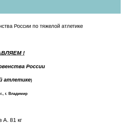
тва России по тяжелой атлетике
ВЛЯЕМ !
рвенства России
й атлетике
)
 г., г. Владимир
 А. 81 кг