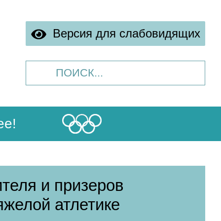
Версия для слабовидящих
ее!
еля и призеров
яжелой атлетике