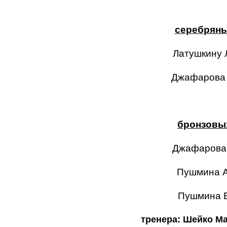
серебряны
Латушкину Л
Джафарова 
бронзовы
Джафарова 
Пушмина А
Пушмина Е
тренера: Шейко М