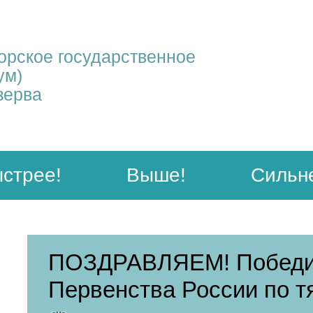
рское государственное
ум)
зерва
стрее!
Выше!
Сильн
ПОЗДРАВЛЯЕМ! Победит
Первенства России по т