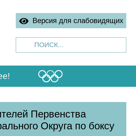
Версия для слабовидящих
ее!
елей Первенства
ального Округа по боксу