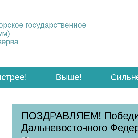
рское государственное
ум)
зерва
стрее!
Выше!
Сильн
ПОЗДРАВЛЯЕМ! Победит
Дальневосточного Федер