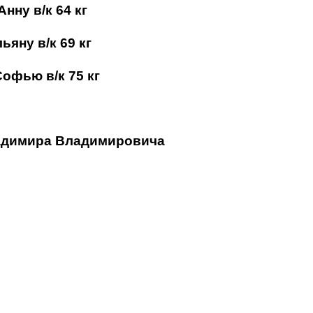
нну в/к 64 кг
яну в/к 69 кг
офью в/к 75 кг
адимира Владимировича