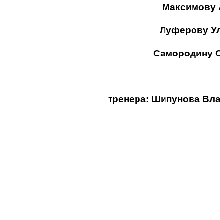
Максимову А
Луферову Уль
Самородину С
тренера: Шипунова Вл