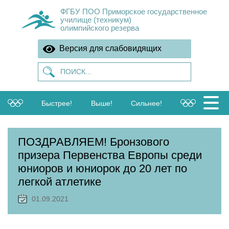
ФГБУ ПОО Приморское государственное
училище (техникум)
олимпийского резерва
Версия для слабовидящих
Быстрее!
Выше!
Сильнее!
ПОЗДРАВЛЯЕМ! Бронзового
призера Первенства Европы среди
юниоров и юниорок до 20 лет по
легкой атлетике
01.09.2021