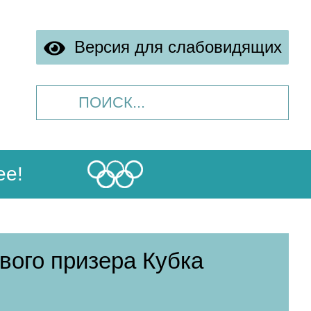
Версия для слабовидящих
ее!
ого призера Кубка