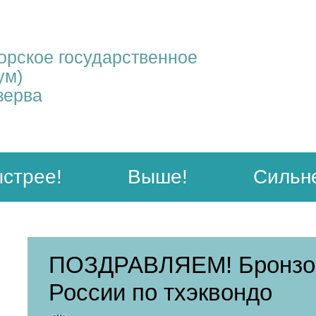
рское государственное
ум)
зерва
стрее!
Выше!
Сильн
ПОЗДРАВЛЯЕМ! Бронзов
России по тхэквондо