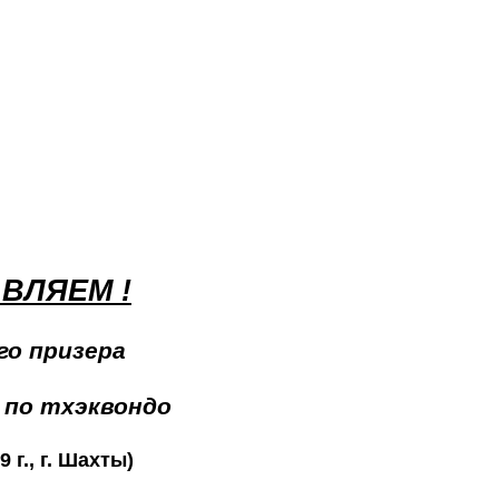
ВЛЯЕМ !
го призера
 по тхэквондо
9 г., г. Шахты)