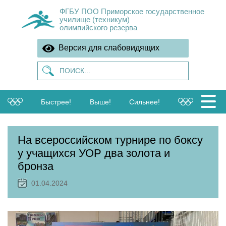
ФГБУ ПОО Приморское государственное
училище (техникум)
олимпийского резерва
Версия для слабовидящих
Быстрее!
Выше!
Сильнее!
На всероссийском турнире по боксу
у учащихся УОР два золота и
бронза
01.04.2024