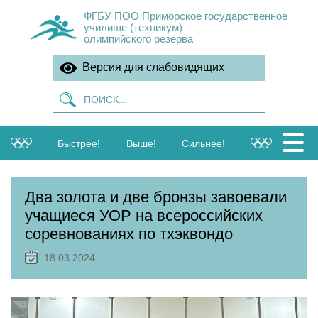
ФГБУ ПОО Приморское государственное
училище (техникум)
олимпийского резерва
Версия для слабовидящих
Быстрее!
Выше!
Сильнее!
Два золота и две бронзы завоевали
учащиеся УОР на всероссийских
соревнованиях по тхэквондо
18.03.2024