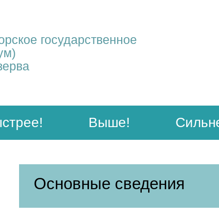
рское государственное
ум)
зерва
стрее!
Выше!
Сильн
Основные сведения