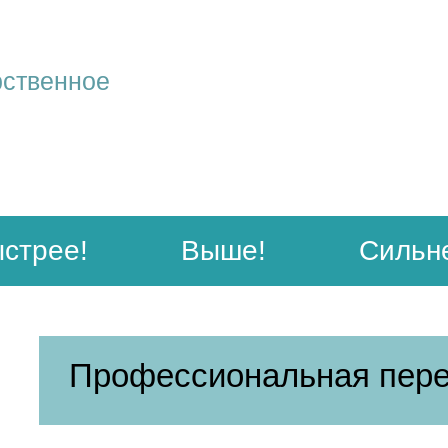
рственное
стрее!
Выше!
Сильн
Профессиональная пере