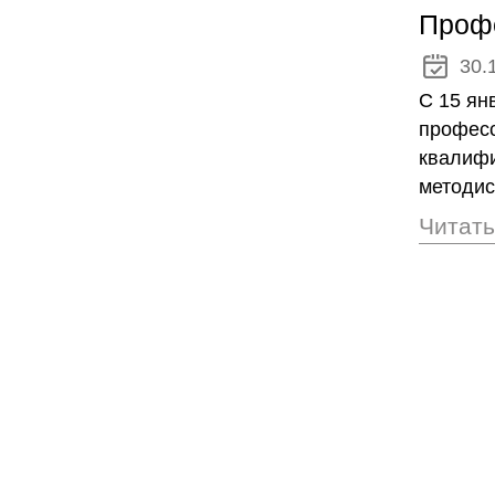
Профе
30.
С 15 ян
професс
квалифи
методист
Читать